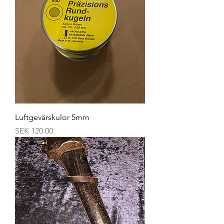
Luftgevärskulor 5mm
Price
SEK 120.00