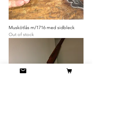
Muskötlås m/1716 med sidbleck
Out of stock
Rysk Mosin-Nagant m/1891 kolv
Out of stock