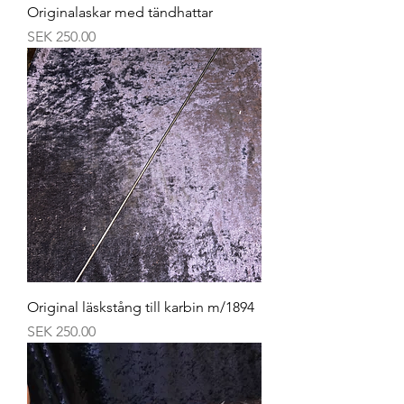
Originalaskar med tändhattar
Price
SEK 250.00
Original läskstång till karbin m/1894
Price
SEK 250.00