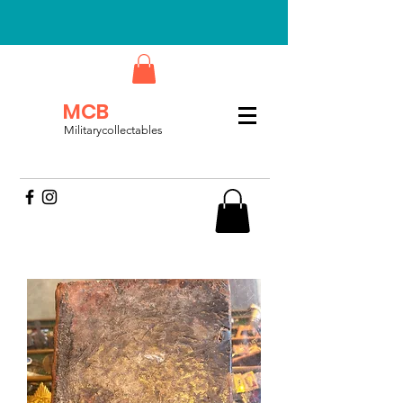
MCB
Militarycollectables