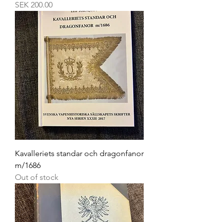
Price
SEK 200.00
Kavalleriets standar och dragonfanor
m/1686
Out of stock