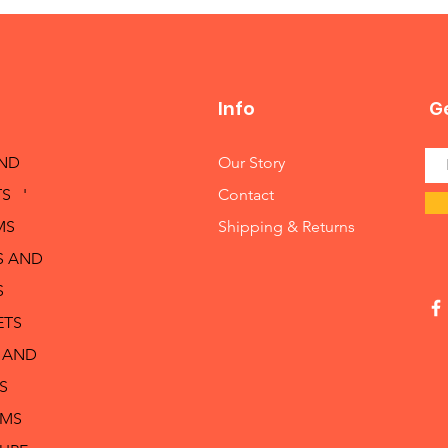
Info
Ge
AND
Our Story
S '
Contact
MS
Shipping & Returns
S AND
S
ETS
 AND
S
RMS