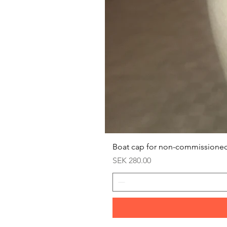
Boat cap for non-commissioned
Price
SEK 280.00