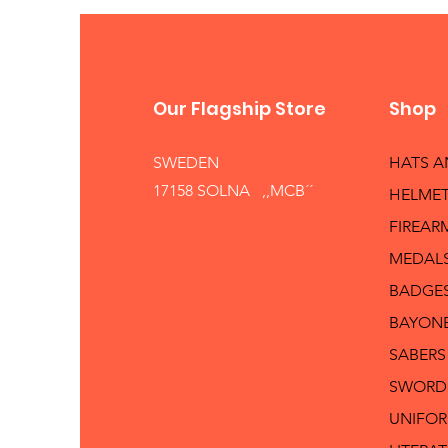
Our Flagship Store
Shop
SWEDEN
HATS 
17158 SOLNA ,,MCB´´
HELMET
FIREAR
MEDAL
BADGE
BAYON
SABERS
SWORD
UNIFO