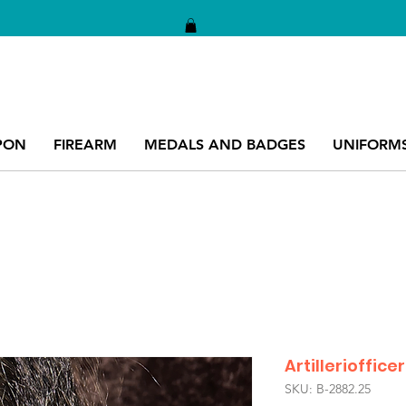
PON
FIREARM
MEDALS AND BADGES
UNIFORM
Artillerioffic
SKU: B-2882.25