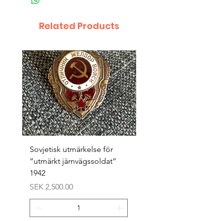
Related Products
Sovjetisk utmärkelse för
Original 1942/43 ”bäst
”utmärkt järnvägssoldat”
sappör”
1942
Price
SEK 1,500.00
Price
SEK 2,500.00