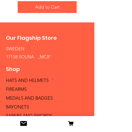
Add to Cart
Our Flagship Store
SWEDEN
17158 SOLNA ,,MCB´´
Shop
HATS AND HELMETS '
FIREARMS
MEDALS AND BADGES
BAYONETS
SABERS AND SWORDS
UNIFORMS