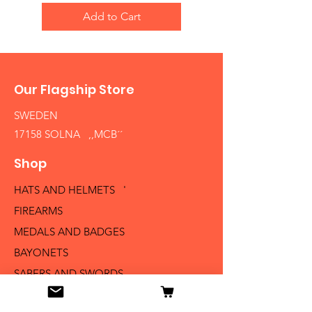
Add to Cart
Our Flagship Store
SWEDEN
17158 SOLNA ,,MCB´´
Shop
HATS AND HELMETS '
FIREARMS
MEDALS AND BADGES
BAYONETS
SABERS AND SWORDS
UNIFORMS