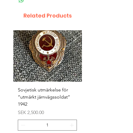
Related Products
Sovjetisk utmärkelse för
Original 1942/43 ”bäst
”utmärkt järnvägssoldat”
sappör”
1942
Price
SEK 1,500.00
Price
SEK 2,500.00