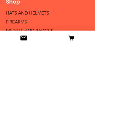
Shop
HATS AND HELMETS '
FIREARMS
MEDALS AND BADGES
BAYONETS
SABERS AND SWORDS
UNIFORMS
LITERATURE
Info
Our Story
Contact
Shipping & Returns