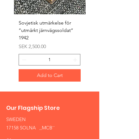
Sovjetisk utmärkelse för
Original 1942/43 ”bäst
”utmärkt järnvägssoldat”
sappör”
1942
Price
SEK 1,500.00
Price
SEK 2,500.00
Add to Cart
Our Flagship Store
SWEDEN
17158 SOLNA ,,MCB´´