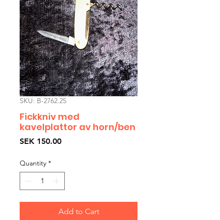
SKU: B-2762.25
Fickkniv med
kavelplattor av horn/ben
Price
SEK 150.00
Quantity
*
Add to Cart