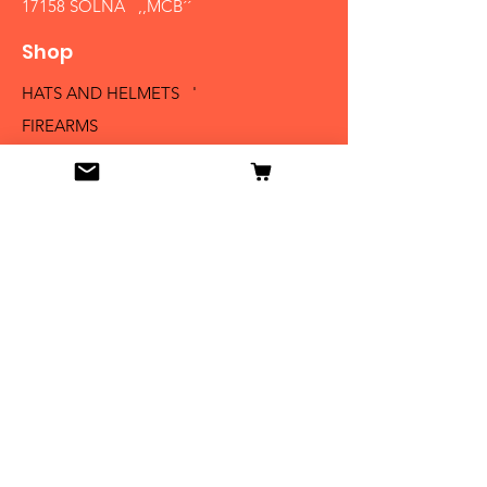
17158 SOLNA ,,MCB´´
Shop
HATS AND HELMETS '
FIREARMS
MEDALS AND BADGES
BAYONETS
SABERS AND SWORDS
UNIFORMS
LITERATURE
Info
Our Story
Contact