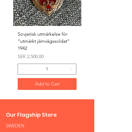
Sovjetisk utmärkelse för
Original 1942/43 ”bäst
”utmärkt järnvägssoldat”
sappör”
1942
Price
SEK 1,500.00
Price
SEK 2,500.00
Add to Cart
Our Flagship Store
SWEDEN