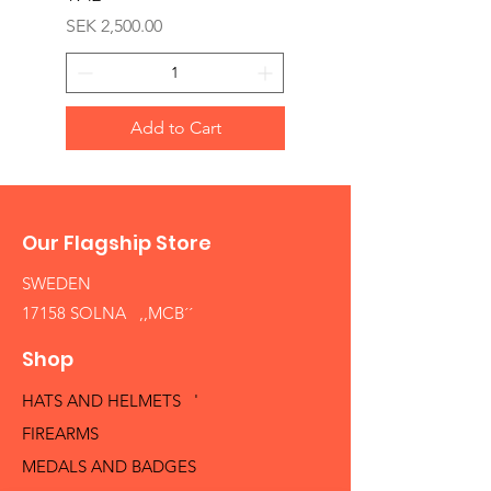
Price
SEK 2,500.00
Add to Cart
Our Flagship Store
SWEDEN
17158 SOLNA ,,MCB´´
Shop
HATS AND HELMETS '
FIREARMS
MEDALS AND BADGES