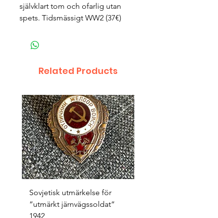
självklart tom och ofarlig utan
spets. Tidsmässigt WW2 (37€)
Related Products
Sovjetisk utmärkelse för
Original 1942/43 ”bäst
”utmärkt järnvägssoldat”
sappör”
1942
Price
SEK 1,500.00