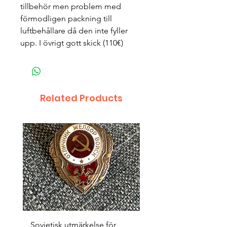
tillbehör men problem med
förmodligen packning till
luftbehållare då den inte fyller
upp. I övrigt gott skick (110€)
Related Products
Sovjetisk utmärkelse för
Original 1942/43 ”bäst