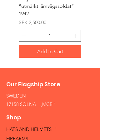
”utmärkt järnvägssoldat”
sappör”
1942
Price
SEK 1,500.00
Price
SEK 2,500.00
Add to Cart
Our Flagship Store
SWEDEN
17158 SOLNA ,,MCB´´
Shop
HATS AND HELMETS '
FIREARMS