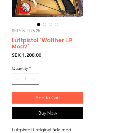
SKU: B-2776.25
Luftpistol ”Walther L.P
Mod2”
Price
SEK 1,200.00
Quantity
*
Add to Cart
Buy Now
Luftpistol i originallåda med