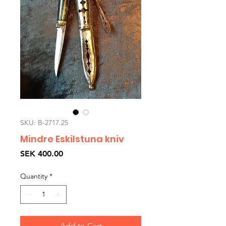
SKU: B-2717.25
Mindre Eskilstuna kniv
Price
SEK 400.00
Quantity
*
Add to Cart