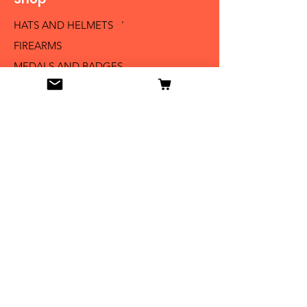
HATS AND HELMETS '
FIREARMS
MEDALS AND BADGES
BAYONETS
SABERS AND SWORDS
UNIFORMS
LITERATURE
Info
Our Story
Contact
Shipping & Returns