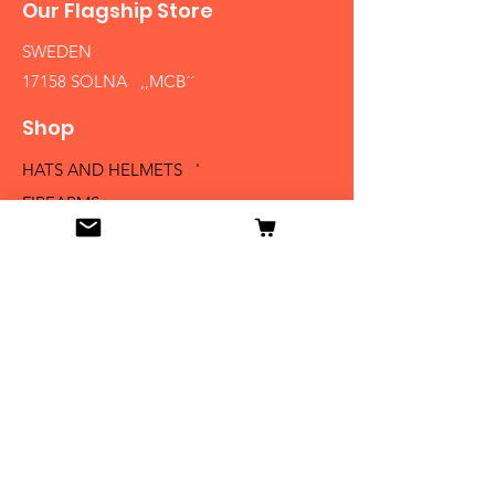
Our Flagship Store
SWEDEN
17158 SOLNA ,,MCB´´
Shop
HATS AND HELMETS '
FIREARMS
MEDALS AND BADGES
BAYONETS
SABERS AND SWORDS
UNIFORMS
LITERATURE
Info