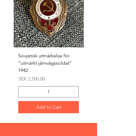
Sovjetisk utmärkelse för
Original 1942/43 ”bäst
”utmärkt järnvägssoldat”
sappör”
1942
Price
SEK 1,500.00
Price
SEK 2,500.00
Add to Cart