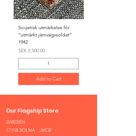
Sovjetisk utmärkelse för
Original 1942/43 ”bäst
”utmärkt järnvägssoldat”
sappör”
1942
Price
SEK 1,500.00
Price
SEK 2,500.00
Add to Cart
Our Flagship Store
SWEDEN
17158 SOLNA ,,MCB´´