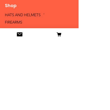
Shop
HATS AND HELMETS '
FIREARMS
MEDALS AND BADGES
BAYONETS
SABERS AND SWORDS
UNIFORMS
LITERATURE
Info
Our Story
Contact
Shipping & Returns