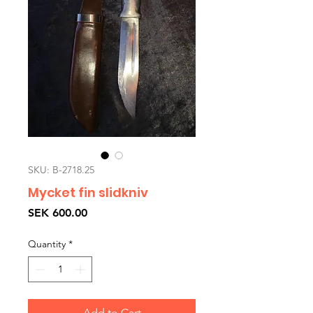
SKU: B-2718.25
Mycket fin slidkniv
Price
SEK 600.00
Quantity
*
Add to Cart