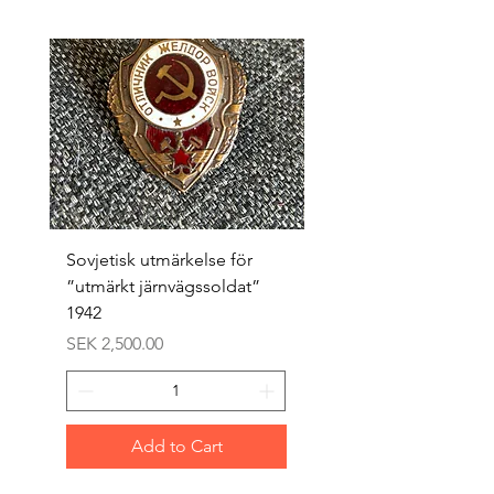
Sovjetisk utmärkelse för
Original 1942/43 ”bäst
”utmärkt järnvägssoldat”
sappör”
1942
Price
SEK 1,500.00
Price
SEK 2,500.00
Add to Cart