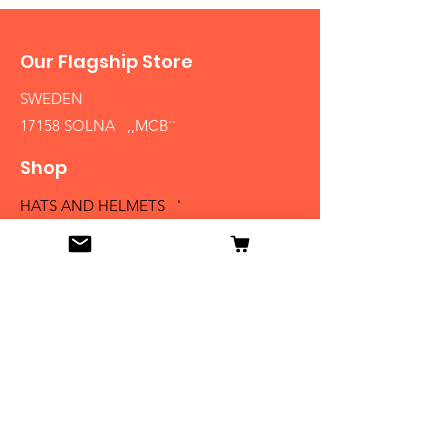
Our Flagship Store
SWEDEN
17158 SOLNA ,,MCB´´
Shop
HATS AND HELMETS '
FIREARMS
MEDALS AND BADGES
BAYONETS
SABERS AND SWORDS
UNIFORMS
LITERATURE