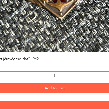
Quick View
kt järnvägssoldat” 1942
Add to Cart