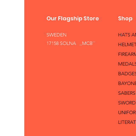
Our Flagship Store
Shop
SWEDEN
HATS 
17158 SOLNA ,,MCB´´
HELMET
FIREAR
MEDAL
BADGE
BAYON
SABERS
SWORD
UNIFO
LITERA