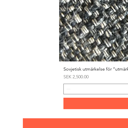
Sovjetisk utmärkelse för ”utmär
Price
SEK 2,500.00