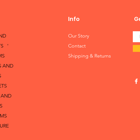
Info
Ge
AND
Our Story
S '
Contact
MS
Shipping & Returns
S AND
S
ETS
 AND
S
RMS
TURE