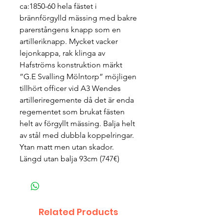
ca:1850-60 hela fästet i
brännförgylld mässing med bakre
parerstångens knapp som en
artilleriknapp. Mycket vacker
lejonkappa, rak klinga av
Hafströms konstruktion märkt
”G.E Svalling Mölntorp” möjligen
tillhört officer vid A3 Wendes
artilleriregemente då det är enda
regementet som brukat fästen
helt av förgyllt mässing. Balja helt
av stål med dubbla koppelringar.
Ytan matt men utan skador.
Längd utan balja 93cm (747€)
Related Products