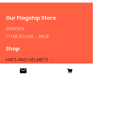
Our Flagship Store
SWEDEN
17158 SOLNA ,,MCB´´
Shop
HATS AND HELMETS '
FIREARMS
MEDALS AND BADGES
BAYONETS
SABERS AND SWORDS
UNIFORMS
LITERATURE