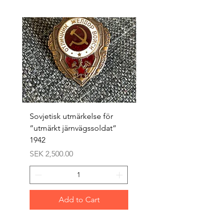
Sovjetisk utmärkelse för
Original 1942/43 ”bäst
”utmärkt järnvägssoldat”
sappör”
1942
Price
SEK 1,500.00
Price
SEK 2,500.00
Add to Cart