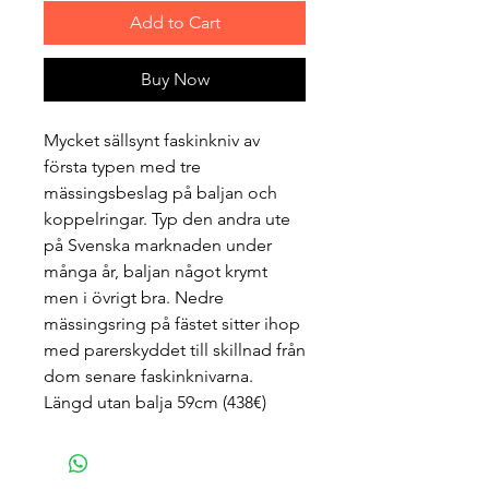
Add to Cart
Buy Now
Mycket sällsynt faskinkniv av
första typen med tre
mässingsbeslag på baljan och
koppelringar. Typ den andra ute
på Svenska marknaden under
många år, baljan något krymt
men i övrigt bra. Nedre
mässingsring på fästet sitter ihop
med parerskyddet till skillnad från
dom senare faskinknivarna.
Längd utan balja 59cm (438€)