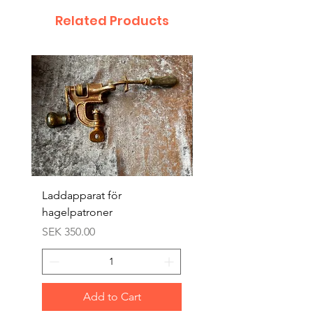
Related Products
Laddapparat för
Harpun 18-1900tal
hagelpatroner
Price
SEK 400.00
Price
SEK 350.00
Add to Cart