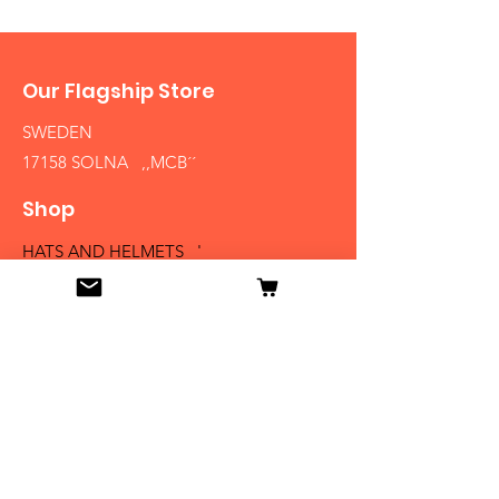
Our Flagship Store
SWEDEN
17158 SOLNA ,,MCB´´
Shop
HATS AND HELMETS '
FIREARMS
MEDALS AND BADGES
BAYONETS
SABERS AND SWORDS
UNIFORMS
LITERATURE