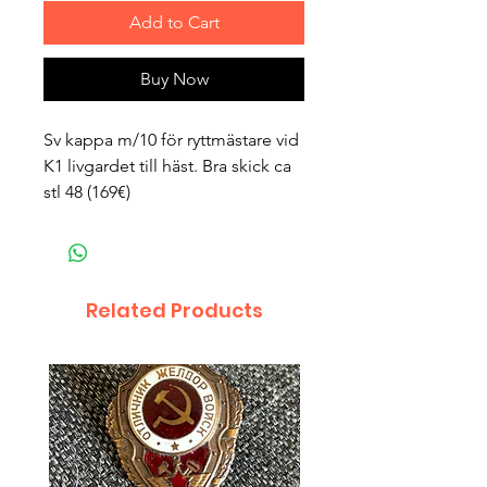
Add to Cart
Buy Now
Sv kappa m/10 för ryttmästare vid
K1 livgardet till häst. Bra skick ca
stl 48 (169€)
Related Products