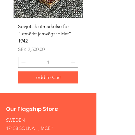
Sovjetisk utmärkelse för
Original 1942/43 ”bäst
”utmärkt järnvägssoldat”
sappör”
1942
Price
SEK 1,500.00
Price
SEK 2,500.00
Add to Cart
Our Flagship Store
SWEDEN
17158 SOLNA ,,MCB´´