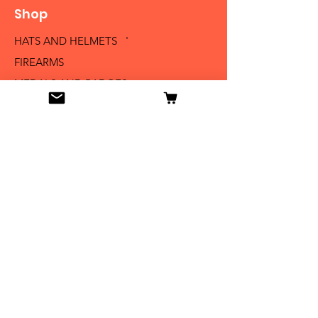
Shop
HATS AND HELMETS '
FIREARMS
MEDALS AND BADGES
BAYONETS
SABERS AND SWORDS
UNIFORMS
LITERATURE
Info
Our Story
Contact
Shipping & Returns